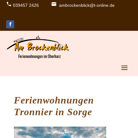
039457 2426
ambrockenblick@t-online.de
lo
e
c
m
al
ail
p
ic
h
o
o
n
n
e
ic
o
n
Ferienwohnungen
Tronnier in Sorge