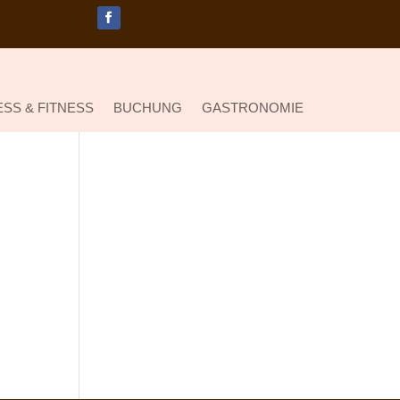
SS & FITNESS
BUCHUNG
GASTRONOMIE
Partner & Links
Hotel und Bergasthaus im Harz