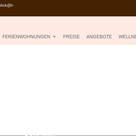
lick@t-
FERIENWOHNUNGEN
PREISE
ANGEBOTE
WELLNE
Weitere Informationen
Harztipps
E-Bike Verleih