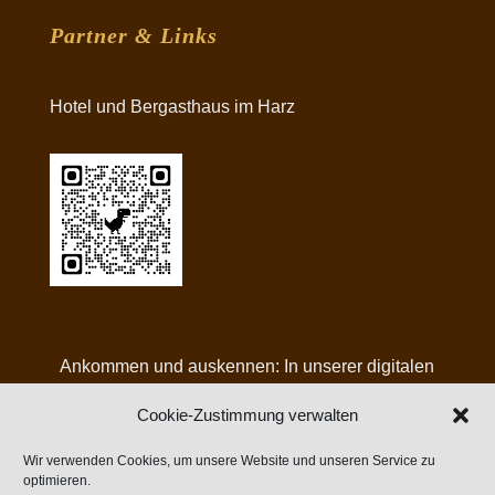
Partner & Links
Hotel und Bergasthaus im Harz
Ankommen und auskennen: In unserer digitalen
Gästemappe finden Sie alle Infos, Angebote und
Cookie-Zustimmung verwalten
Tipps für Ihren Aufenthalt bei uns:
Wir verwenden Cookies, um unsere Website und unseren Service zu
optimieren.