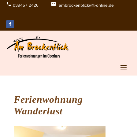
039457 2426
ambrockenblick@t-online.de
lo
e
c
m
al
ail
p
ic
h
o
o
n
n
e
ic
o
n
Ferienwohnung
Wanderlust