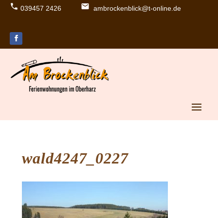
039457 2426
ambrockenblick@t-online.de
lo
e
c
m
al
ail
p
ic
h
o
o
n
n
e
ic
o
n
wald4247_0227