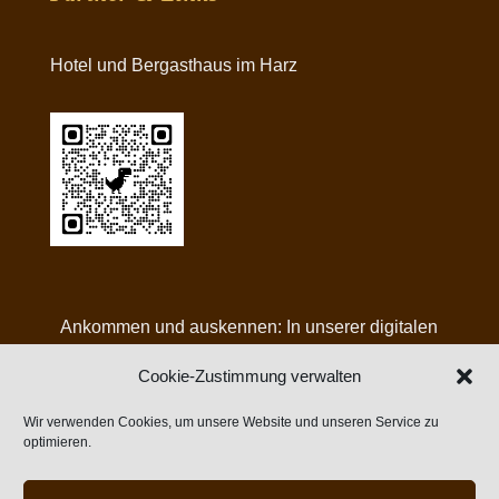
Hotel und Bergasthaus im Harz
Ankommen und auskennen: In unserer digitalen
Gästemappe finden Sie alle Infos, Angebote und
Cookie-Zustimmung verwalten
Tipps für Ihren Aufenthalt bei uns:
Wir verwenden Cookies, um unsere Website und unseren Service zu
optimieren.