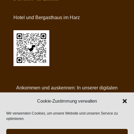
Hotel und Bergasthaus im Harz
Ankommen und auskennen: In unserer digitalen
Gästemappe finden Sie alle Infos, Angebote und
Cookie-Zustimmung verwalten
Tipps für Ihren Aufenthalt bei uns:
Wir verwenden Cookies, um unsere Website und unseren Service zu
optimieren.