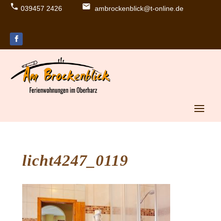
039457 2426
ambrockenblick@t-online.de
lo
e
c
m
al
ail
p
ic
h
o
o
n
n
e
ic
o
n
licht4247_0119